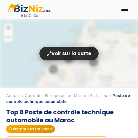
ⴱⵉⵣⵏⵉⵣ.ⵎⴰ
+
−
3
Voir sur la carte
🔧
🔧
🔧
🔧
Accueil
›
Carte des Entreprises au Maroc | BizNiz.ma
›
Poste de
contrôle technique automobile
Top 8 Poste de contrôle technique
automobile au Maroc
🔧
8
entreprises trouvées