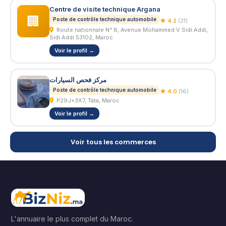
Centre de visite technique Argana
🏢
Poste de contrôle technique automobile
★ 4.2
(21)
Route nationnale N° 8, Avenue Mohammed V Sidi Addi,
Sidi Addi 53102, Maroc
Voir le profil →
مركز فحص السيارات
Poste de contrôle technique automobile
★ 4.0
(16)
P29J+3X7, Tata, Maroc
Voir le profil →
Voir tous les commerces
L'annuaire le plus complet du Maroc.