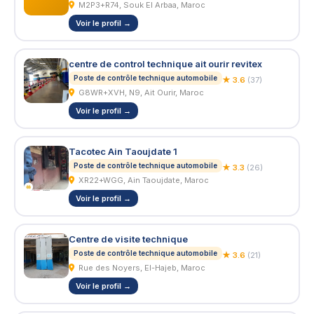
M2P3+R74, Souk El Arbaa, Maroc
Voir le profil →
centre de control technique ait ourir revitex
Poste de contrôle technique automobile
★ 3.6
(37)
G8WR+XVH, N9, Ait Ourir, Maroc
Voir le profil →
Tacotec Ain Taoujdate 1
Poste de contrôle technique automobile
★ 3.3
(26)
XR22+WGG, Ain Taoujdate, Maroc
Voir le profil →
Centre de visite technique
Poste de contrôle technique automobile
★ 3.6
(21)
Rue des Noyers, El-Hajeb, Maroc
Voir le profil →