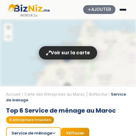
AJOUTER
ⴱⵉⵣⵏⵉⵣ.ⵎⴰ
+
−
Voir sur la carte
5
🏢
Accueil
›
Carte des Entreprises au Maroc | BizNiz.ma
›
Service
de ménage
Top 6 Service de ménage au Maroc
6
entreprises trouvées
Service de ménage
Effacer