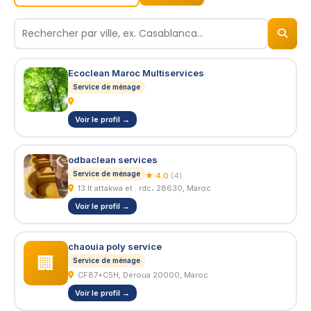
© 2026
BizNiz.ma
Ecoclean Maroc Multiservices
Service de ménage
Voir le profil →
odbaclean services
Service de ménage
★ 4.0
(4)
13 lt attakwa et . rdc، 28630, Maroc
Voir le profil →
chaouia poly service
🏢
Service de ménage
CF87+C5H, Deroua 20000, Maroc
Voir le profil →