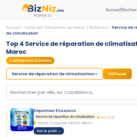
Accueil
Recher
ⴱⵉⵣⵏⵉⵣ.ⵎⴰ
Accueil
›
Carte des Entreprises au Maroc | BizNiz.ma
›
Service de r
de climatisation
Top 4 Service de réparation de climatisa
Maroc
4
entreprises trouvées
Service de réparation de climatisation
Effacer
Dépanneur Essaouira
Service de réparation de climatisation
★ 5.0
(24)
Alborj, Essaouira 44000, Maroc
Voir le profil →