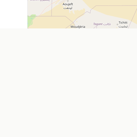
Explorer
Entreprise
Restaurants
Ajouter mon
Cafés
À propos
Location de voitures
Nos Servic
Pharmacies
Contact
Supermarchés
FAQ
Agences de voyage
Blog
Feuille de r