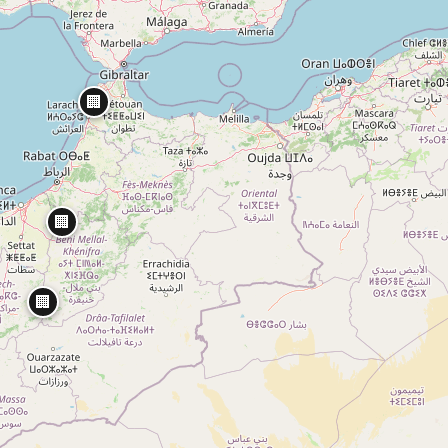
🏢
🏢
🏢