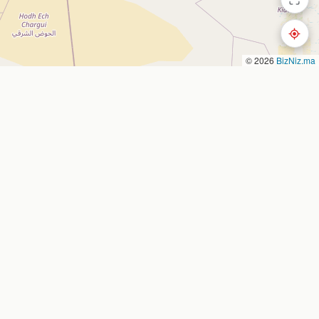
© 2026
BizNiz.ma
Nous contacter
Nador, Morocco
 entreprise
bizniz.ma
es
oute