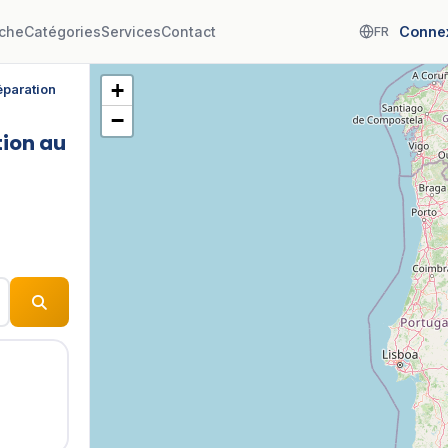
che
Catégories
Services
Contact
Conne
FR
+
éparation
−
tion au