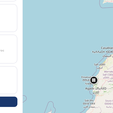
roc
🏢