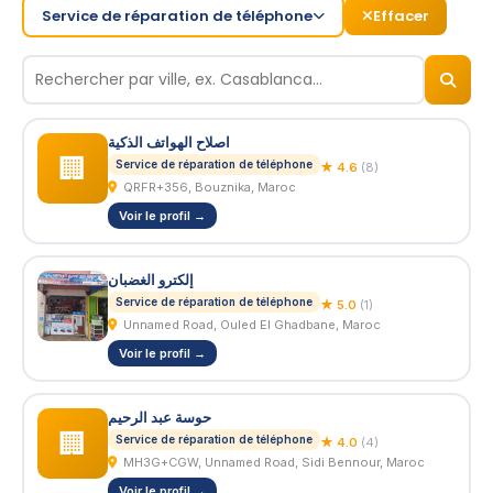
Service de réparation de téléphone
Effacer
© 2026
BizNiz.ma
اصلاح الهواتف الذكية
🏢
Service de réparation de téléphone
★ 4.6
(8)
QRFR+356, Bouznika, Maroc
Voir le profil →
إلكترو الغضبان
Service de réparation de téléphone
★ 5.0
(1)
Unnamed Road, Ouled El Ghadbane, Maroc
Voir le profil →
حوسة عبد الرحيم
🏢
Service de réparation de téléphone
★ 4.0
(4)
MH3G+CGW, Unnamed Road, Sidi Bennour, Maroc
Voir le profil →