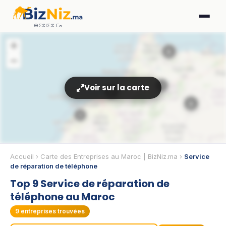
ⴱⵉⵣⵏⵉⵣ.ⵎⴰ
+
📱
−
3
Voir sur la carte
📱
📱
2
Accueil
›
Carte des Entreprises au Maroc | BizNiz.ma
›
Service
de réparation de téléphone
Top 9 Service de réparation de
téléphone au Maroc
9
entreprises trouvées
📱