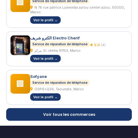
🏢
Service de réparation de téléphone
N 78 rue patrice Lumemba azrou center azou، 50000,
Maroc
Voir le profil →
الكترو شريف Electro Cherif
Service de réparation de téléphone
★ 5.0
(4)
مركز, El Jebha 91153, Maroc
Voir le profil →
Sofyane
🏢
Service de réparation de téléphone
G9P6+Q36, Taounate, Maroc
Voir le profil →
Voir tous les commerces