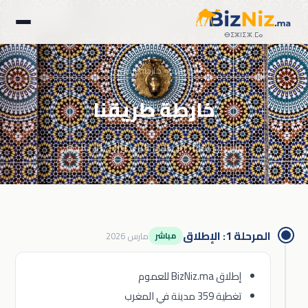
ⴱⵉⵣⵏⵉⵣ.ⵎⴰ
الرئيسية
› خارطة الطريق
خارطة طريقنا
من أين بدأنا، أين نحن الآن، وإلى أين نتجه.
المرحلة 1: الإطلاق
مارس 2026
مباشر
إطلاق BizNiz.ma للعموم
تغطية 359 مدينة في المغرب