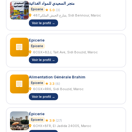
متجر السعيدي للمواد الغذائية
Épicerie
★ 5.0
(3)
شارع الجيش الملكي487, Sidi Bennour, Maroc
Voir le profil →
Epicerie
🏢
Épicerie
6CGX+82J, Tait Ave, Sidi Bouzid, Maroc
Voir le profil →
Alimentation Générale Brahim
🏢
Épicerie
★ 3.3
(6)
6CGX+RR6, Sidi Bouzid, Maroc
Voir le profil →
Épicerie
Épicerie
★ 3.9
(27)
6CHX+8FR, El Jadida 24005, Maroc