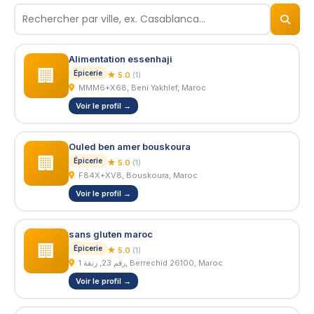
© 2026
BizNiz.ma
Alimentation essenhaji
🏢
Épicerie
★ 5.0
(1)
MMM6+X68, Beni Yakhlef, Maroc
Voir le profil →
Ouled ben amer bouskoura
🏢
Épicerie
★ 5.0
(1)
F84X+XV8, Bouskoura, Maroc
Voir le profil →
sans gluten maroc
🏢
Épicerie
★ 5.0
(1)
رقم 23, زنقة 1, Berrechid 26100, Maroc
Voir le profil →