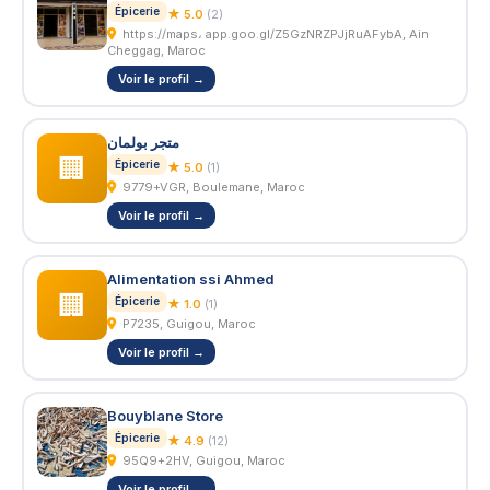
Épicerie
★ 5.0
(2)
https://maps، app.goo.gl/Z5GzNRZPJjRuAFybA, Ain
Cheggag, Maroc
Voir le profil →
متجر بولمان
🏢
Épicerie
★ 5.0
(1)
9779+VGR, Boulemane, Maroc
Voir le profil →
Alimentation ssi Ahmed
🏢
Épicerie
★ 1.0
(1)
P7235, Guigou, Maroc
Voir le profil →
Bouyblane Store
Épicerie
★ 4.9
(12)
95Q9+2HV, Guigou, Maroc
Voir le profil →