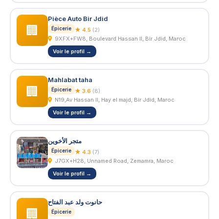
Pièce Auto Bir Jdid
🏢
Épicerie
★ 4.5
(2)
9XFX+FW8, Boulevard Hassan II, Bir Jdid, Maroc
Voir le profil →
Mahlabat taha
🏢
Épicerie
★ 3.6
(8)
N19,Av Hassan II, Hay el majd, Bir Jdid, Maroc
Voir le profil →
متجر الأخوين
Épicerie
★ 4.3
(7)
J7GX+H28, Unnamed Road, Zemamra, Maroc
Voir le profil →
حانوت ولد عبد الفتاح
🏢
Épicerie