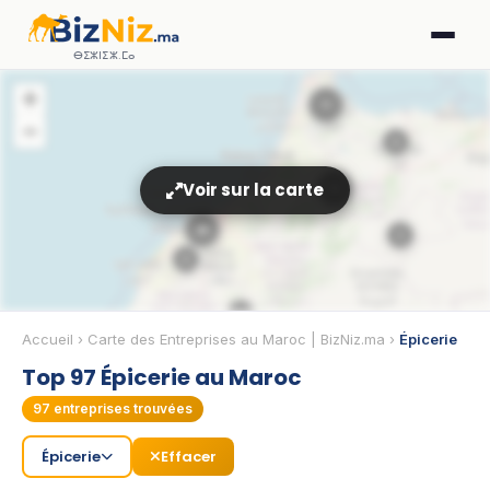
ⴱⵉⵣⵏⵉⵣ.ⵎⴰ
+
11
−
8
Voir sur la carte
30
28
5
8
3
🏢
Accueil
›
Carte des Entreprises au Maroc | BizNiz.ma
›
Épicerie
🏢
Top 97 Épicerie au Maroc
97
entreprises trouvées
2
Épicerie
Effacer