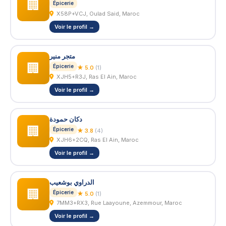
🏢
Épicerie
X58P+VCJ, Oulad Said, Maroc
Voir le profil →
متجر منير
🏢
Épicerie
★ 5.0
(1)
XJH5+R3J, Ras El Ain, Maroc
Voir le profil →
دكان حمودة
🏢
Épicerie
★ 3.8
(4)
XJH6+2CQ, Ras El Ain, Maroc
Voir le profil →
الدراوي بوشعيب
🏢
Épicerie
★ 5.0
(1)
7MM3+RX3, Rue Laayoune, Azemmour, Maroc
Voir le profil →