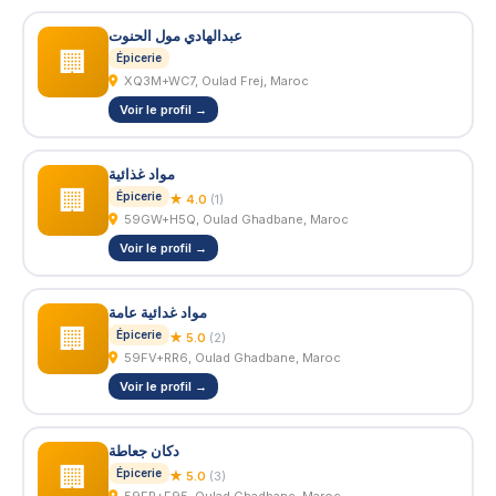
عبدالهادي مول الحنوت
🏢
Épicerie
XQ3M+WC7, Oulad Frej, Maroc
Voir le profil →
مواد غذائية
🏢
Épicerie
★ 4.0
(1)
59GW+H5Q, Oulad Ghadbane, Maroc
Voir le profil →
مواد غدائية عامة
🏢
Épicerie
★ 5.0
(2)
59FV+RR6, Oulad Ghadbane, Maroc
Voir le profil →
دكان جعاطة
🏢
Épicerie
★ 5.0
(3)