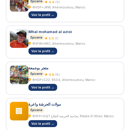
Épicerie
★ 4.4
(9)
RHGP+JRW, Ahermoumou, Maroc
Voir le profil →
Mhal mohamad al azioi
Épicerie
★ 5.0
(1)
RHFW+HRC, Ahermoumou, Maroc
Voir le profil →
متجر بوجمعة
Épicerie
★ 4.6
(8)
RHGP+C22, R504, Ahermoumou, Maroc
Voir le profil →
مولات الحرشة واعرة
🏢
Épicerie
RHFP+GQ7 صاحبة الحرشة الفلاج, Ribate El Kheir, Maroc
Voir le profil →