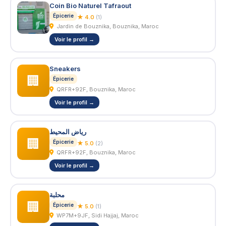
Coin Bio Naturel Tafraout
Épicerie
★ 4.0
(1)
Jardin de Bouznika, Bouznika, Maroc
Voir le profil →
Sneakers
🏢
Épicerie
QRFR+92F, Bouznika, Maroc
Voir le profil →
رياض المحيط
🏢
Épicerie
★ 5.0
(2)
QRFR+92F, Bouznika, Maroc
Voir le profil →
محلبة
🏢
Épicerie
★ 5.0
(1)
WP7M+9JF, Sidi Hajjaj, Maroc