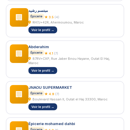
مبتسم رشيد
🏢
Épicerie
★ 3.5
(4)
RH7J+42R, Ahermoumou, Maroc
Voir le profil →
Abderahim
🏢
Épicerie
★ 4.1
(7)
87RV+CXP, Rue Jaber Bnou Hayane, Outat El Haj,
Maroc
Voir le profil →
JNAOU SUPERMARKET
🏢
Épicerie
★ 4.9
(7)
Boulevard Hassan II, Outat el Haj 33300, Maroc
Voir le profil →
Épicerie mohamed dahbi
Épicerie