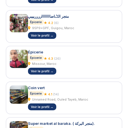
متجر الݣاضاااااااارررريييي
Épicerie
★ 4.2
(6)
95P9+GPF, Guigou, Maroc
Voir le profil →
Épicerie
Épicerie
★ 4.3
(26)
Missour, Maroc
Voir le profil →
Coin vert
Épicerie
★ 4.1
(14)
Unnamed Road, Ouled Tayeb, Maroc
Voir le profil →
Super market al baraka. ( متجر البركة).