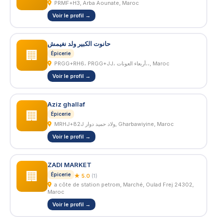
PRMF+H3, Arba Aounate, Maroc
Voir le profil →
حانوت الكبير ولد نغيمش
🏢
Épicerie
PRGG+RH6، PRGG+JJ، أربعاء العونات،،, Maroc
Voir le profil →
Aziz ghallaf
🏢
Épicerie
MRHJ+82J ولاد حميد دوار, Gharbawiyine, Maroc
Voir le profil →
ZADI MARKET
🏢
Épicerie
★ 5.0
(1)
a côte de station petrom, Marché, Oulad Frej 24302,
Maroc
Voir le profil →