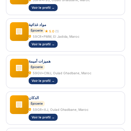
59FR+F95, Oulad Ghadbane, Maroc
Voir le profil →
مواد غذائية
🏢
Épicerie
★ 5.0
(1)
59CR+PMM, El Jadida, Maroc
Voir le profil →
هميزات أميمة
🏢
Épicerie
59GV+CWJ, Oulad Ghadbane, Maroc
Voir le profil →
الدكان
🏢
Épicerie
59GR+XJ, Oulad Ghadbane, Maroc
Voir le profil →