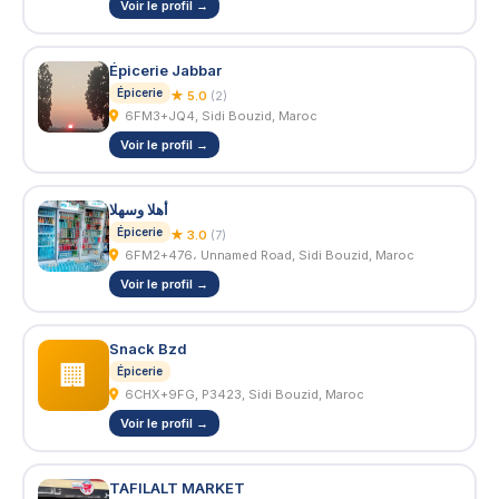
Voir le profil →
Épicerie Jabbar
Épicerie
★ 5.0
(2)
6FM3+JQ4, Sidi Bouzid, Maroc
Voir le profil →
أهلا وسهلا
Épicerie
★ 3.0
(7)
6FM2+476، Unnamed Road, Sidi Bouzid, Maroc
Voir le profil →
Snack Bzd
🏢
Épicerie
6CHX+9FG, P3423, Sidi Bouzid, Maroc
Voir le profil →
TAFILALT MARKET