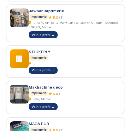
Jawhar Imprimerie
Imprimerie
★ 5.0
(3)
I2 BL/K AP1 RDC R/AYOUB L/SOKAYNA Toulal, Meknès
50040, Maroc
Voir le profil →
STICKERLY
🏢
Imprimerie
Voir le profil →
Makhachine deco
Imprimerie
★ 5.0
(1)
Tata, Maroc
Voir le profil →
MAGA PUB
Imprimerie
★ 5.0
(31)