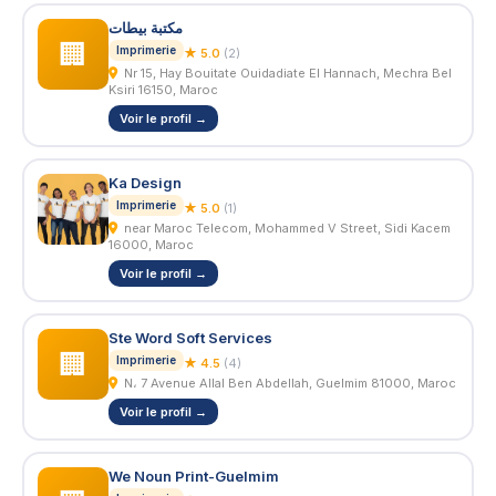
مكتبة بيطات
🏢
Imprimerie
★ 5.0
(2)
Nr 15, Hay Bouitate Ouidadiate El Hannach, Mechra Bel
Ksiri 16150, Maroc
Voir le profil →
Ka Design
Imprimerie
★ 5.0
(1)
near Maroc Telecom, Mohammed V Street, Sidi Kacem
16000, Maroc
Voir le profil →
Ste Word Soft Services
🏢
Imprimerie
★ 4.5
(4)
N، 7 Avenue Allal Ben Abdellah, Guelmim 81000, Maroc
Voir le profil →
We Noun Print-Guelmim