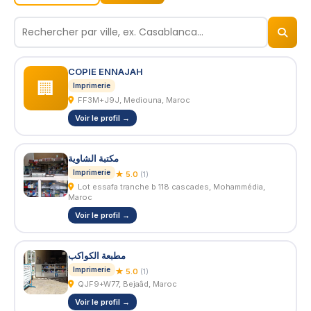
🏢
© 2026
BizNiz.ma
COPIE ENNAJAH
🏢
Imprimerie
FF3M+J9J, Mediouna, Maroc
Voir le profil →
مكتبة الشاوية
Imprimerie
★ 5.0
(1)
Lot essafa tranche b 118 cascades, Mohammédia,
Maroc
Voir le profil →
مطبعة الكواكب
Imprimerie
★ 5.0
(1)
QJF9+W77, Bejaâd, Maroc
Voir le profil →