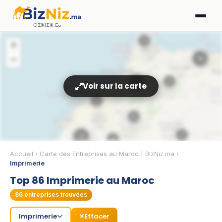
ⴱⵉⵣⵏⵉⵣ.ⵎⴰ
4
+
−
12
4
14
Voir sur la carte
8
8
2
12
6
Accueil
›
Carte des Entreprises au Maroc | BizNiz.ma
›
Imprimerie
Top 86 Imprimerie au Maroc
9
86
entreprises trouvées
🏢
5
Imprimerie
Effacer