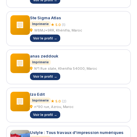
Voir le profil →
Ste Sigma Atlas
🏢
Imprimerie
★ 5.0
(1)
W8MJ+9RR, Khénifra, Maroc
Voir le profil →
anas zeddouk
🏢
Imprimerie
N°1 Rue state, Khenifra 54000, Maroc
Voir le profil →
Izo Edit
🏢
Imprimerie
★ 5.0
(2)
n°90 rue, Azrou, Maroc
Voir le profil →
Ustyle : Tous travaux d'impression numériques