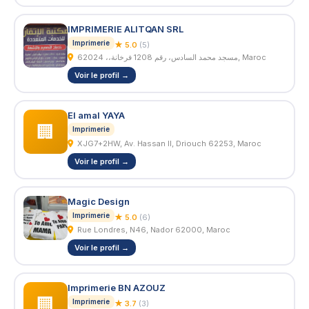
IMPRIMERIE ALITQAN SRL
Imprimerie
★ 5.0
(5)
مسجد محمد السادس، رقم 1208 فرخانة،، 62024, Maroc
Voir le profil →
El amal YAYA
🏢
Imprimerie
XJG7+2HW, Av. Hassan II, Driouch 62253, Maroc
Voir le profil →
Magic Design
Imprimerie
★ 5.0
(6)
Rue Londres, N46, Nador 62000, Maroc
Voir le profil →
Imprimerie BN AZOUZ
🏢
Imprimerie
★ 3.7
(3)