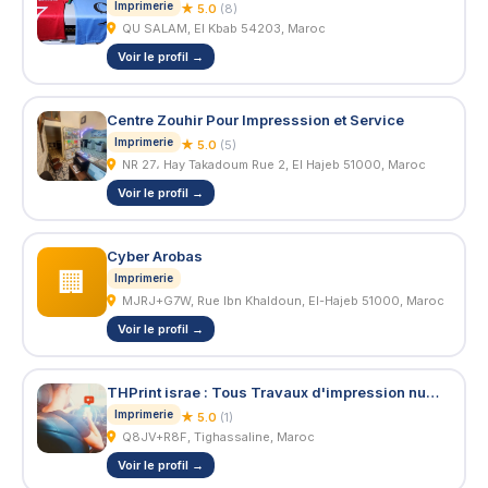
Imprimerie
★ 5.0
(8)
QU SALAM, El Kbab 54203, Maroc
Voir le profil →
Centre Zouhir Pour Impresssion et Service
Imprimerie
★ 5.0
(5)
NR 27، Hay Takadoum Rue 2, El Hajeb 51000, Maroc
Voir le profil →
Cyber Arobas
🏢
Imprimerie
MJRJ+G7W, Rue Ibn Khaldoun, El-Hajeb 51000, Maroc
Voir le profil →
THPrint israe : Tous Travaux d'impression numérique
Imprimerie
★ 5.0
(1)
Q8JV+R8F, Tighassaline, Maroc
Voir le profil →