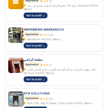
🏢
Imprimerie
★ 5.0
(2)
رقم 93، مجمع الرمال الذهبية، شارع إبن رشد, Guelmim 81000,
Maroc
Voir le profil →
IMPRIMERIE MARRAKECH
Imprimerie
★ 4.1
(36)
Marrakesh 40000, Maroc
Voir le profil →
مطبعة الراضي
Imprimerie
★ 5.0
(1)
خلف مقهى تاسمونت و امام الحديقة الكبيرة, شارع الحسن التاني,
Ait Ourir 42050, Maroc
Voir le profil →
ATR SOLUTIONS
Imprimerie
★ 5.0
(15)
Num 298, Hay El Farah 7, Ben Guerir 43150, Maroc