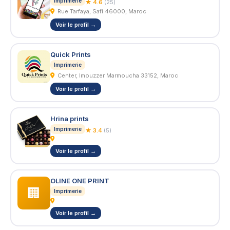
Imprimerie
★ 4.6
(25)
Rue Tarfaya, Safi 46000, Maroc
Voir le profil →
Quick Prints
Imprimerie
Center, Imouzzer Marmoucha 33152, Maroc
Voir le profil →
Hrina prints
Imprimerie
★ 3.4
(5)
Voir le profil →
OLINE ONE PRINT
🏢
Imprimerie
Voir le profil →