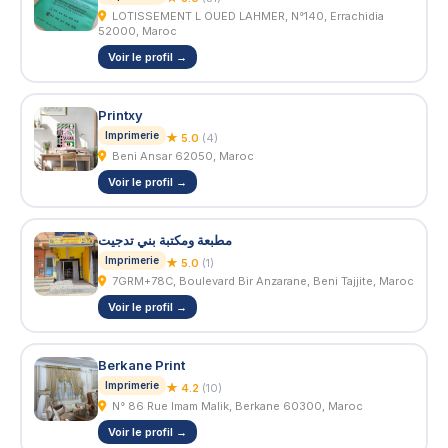
LOTISSEMENT L OUED LAHMER, N°140, Errachidia
52000, Maroc
Voir le profil →
Printxy
Imprimerie
★ 5.0
(4)
Beni Ansar 62050, Maroc
Voir le profil →
مطبعة ومكتبة بني تدجيت
Imprimerie
★ 5.0
(1)
7GRM+78C, Boulevard Bir Anzarane, Beni Tajjite, Maroc
Voir le profil →
Berkane Print
Imprimerie
★ 4.2
(10)
N° 86 Rue Imam Malik, Berkane 60300, Maroc
Voir le profil →