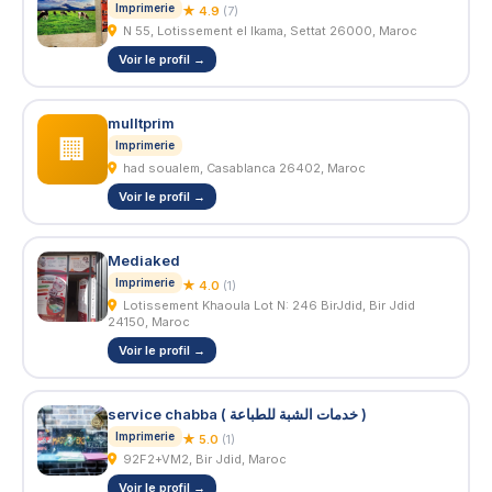
Imprimerie
★ 4.9
(7)
N 55, Lotissement el Ikama, Settat 26000, Maroc
Voir le profil →
mulltprim
🏢
Imprimerie
had soualem, Casablanca 26402, Maroc
Voir le profil →
Mediaked
Imprimerie
★ 4.0
(1)
Lotissement Khaoula Lot N: 246 BirJdid, Bir Jdid
24150, Maroc
Voir le profil →
service chabba ( خدمات الشبة للطباعة )
Imprimerie
★ 5.0
(1)
92F2+VM2, Bir Jdid, Maroc
Voir le profil →