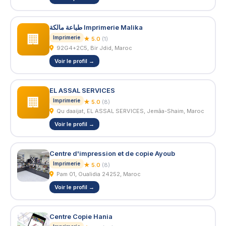
طباعة مالكة Imprimerie Malika
🏢
Imprimerie
★ 5.0
(1)
92G4+2C5, Bir Jdid, Maroc
Voir le profil →
EL ASSAL SERVICES
🏢
Imprimerie
★ 5.0
(8)
Qu daaijat, EL ASSAL SERVICES, Jemâa-Shaim, Maroc
Voir le profil →
Centre d'impression et de copie Ayoub
Imprimerie
★ 5.0
(8)
Pam 01, Oualidia 24252, Maroc
Voir le profil →
Centre Copie Hania