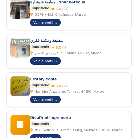
مطبعة شيشاوة EspaceAreoua
Imprimerie
★ 5.0
(10)
G6PH+HJ2, Chichaoua, Maroc
Voir le profil →
مطبعة ومكتبة فكري
Imprimerie
★ 5.0
(1)
درب بن الصغير, Sidi Zouine 40202, Maroc
Voir le profil →
Errifaiy copie
Imprimerie
★ 5.0
(2)
Hay Bire Anzarane, Talmest 44150, Maroc
Voir le profil →
DicaPrint Imprimerie
🏢
Imprimerie
N°2, Belle Vue 3 Imm 10 Mag, Meknes 50000, Maroc