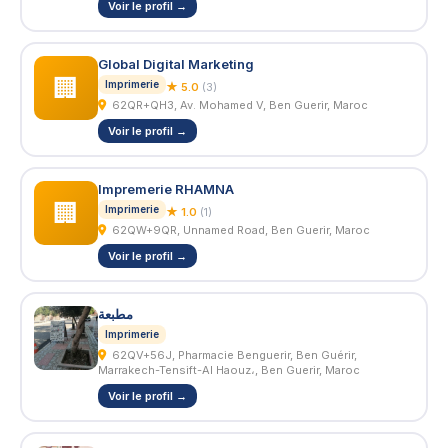
Voir le profil →
Global Digital Marketing
🏢
Imprimerie
★ 5.0
(3)
62QR+QH3, Av. Mohamed V, Ben Guerir, Maroc
Voir le profil →
Impremerie RHAMNA
🏢
Imprimerie
★ 1.0
(1)
62QW+9QR, Unnamed Road, Ben Guerir, Maroc
Voir le profil →
مطبعة
Imprimerie
62QV+56J, Pharmacie Benguerir, Ben Guérir,
Marrakech-Tensift-Al Haouz،, Ben Guerir, Maroc
Voir le profil →