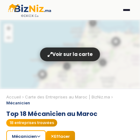
ⴱⵉⵣⵏⵉⵣ.ⵎⴰ
5
+
−
🏢
Voir sur la carte
6
3
🏢
Accueil
›
Carte des Entreprises au Maroc | BizNiz.ma
›
Mécanicien
🏢
Top 18 Mécanicien au Maroc
18
entreprises trouvées
🏢
Mécanicien
Effacer