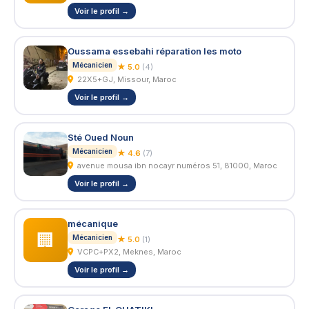
Voir le profil →
Oussama essebahi réparation les moto
Mécanicien
★ 5.0
(4)
22X5+GJ, Missour, Maroc
Voir le profil →
Sté Oued Noun
Mécanicien
★ 4.6
(7)
avenue mousa ibn nocayr numéros 51, 81000, Maroc
Voir le profil →
mécanique
🏢
Mécanicien
★ 5.0
(1)
VCPC+PX2, Meknes, Maroc
Voir le profil →