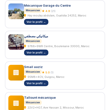
Mécanique Garage du Centre
Mécanicien
★ 4.9
(21)
Hay moulay abdslam, Oualidia 24252, Maroc
Voir le profil →
ميكانيكي مصطفي
Mécanicien
9788+9WR Centre, Boulemane 33000, Maroc
Voir le profil →
Smail aaziz
🏢
Mécanicien
★ 5.0
(1)
95M8+4CV, Guigou, Maroc
Voir le profil →
Tallount mécanique
🏢
Mécanicien
22V2+HG7, Ave Hassan 2, Missour, Maroc