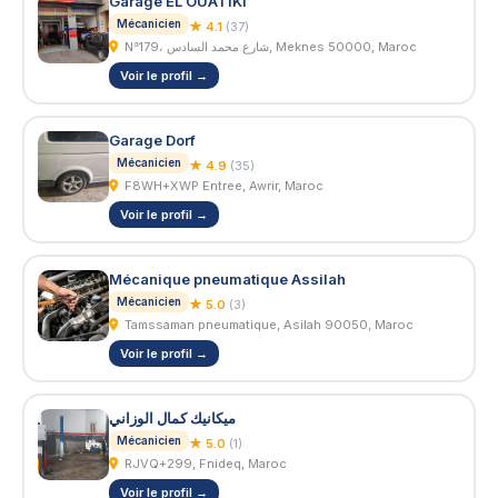
Garage EL OUATIKI
Mécanicien
★ 4.1
(37)
N°179، شارع محمد السادس, Meknes 50000, Maroc
Voir le profil →
Garage Dorf
Mécanicien
★ 4.9
(35)
F8WH+XWP Entree, Awrir, Maroc
Voir le profil →
Mécanique pneumatique Assilah
Mécanicien
★ 5.0
(3)
Tamssaman pneumatique, Asilah 90050, Maroc
Voir le profil →
ميكانيك كمال الوزاني
Mécanicien
★ 5.0
(1)
RJVQ+299, Fnideq, Maroc
Voir le profil →