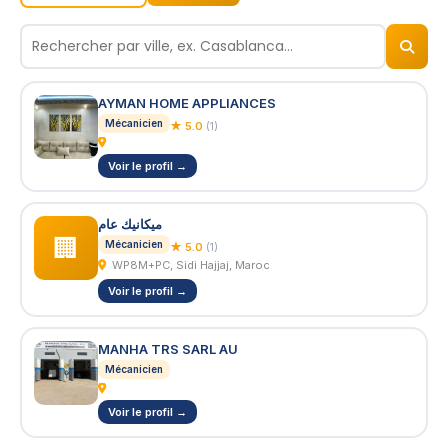
© 2026
BizNiz.ma
AYMAN HOME APPLIANCES
Mécanicien
★ 5.0
(1)
Voir le profil →
ميكانيك عام
🏢
Mécanicien
★ 5.0
(1)
WP8M+PC, Sidi Hajjaj, Maroc
Voir le profil →
MANHA TRS SARL AU
Mécanicien
Voir le profil →