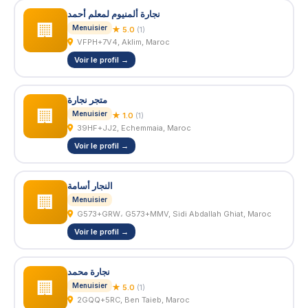
نجارة ألمنيوم لمعلم أحمد
🏢
Menuisier
★ 5.0
(1)
VFPH+7V4, Aklim, Maroc
Voir le profil →
متجر نجارة
🏢
Menuisier
★ 1.0
(1)
39HF+JJ2, Echemmaia, Maroc
Voir le profil →
النجار أسامة
🏢
Menuisier
G573+GRW، G573+MMV, Sidi Abdallah Ghiat, Maroc
Voir le profil →
نجارة محمد
🏢
Menuisier
★ 5.0
(1)
2GQQ+5RC, Ben Taieb, Maroc