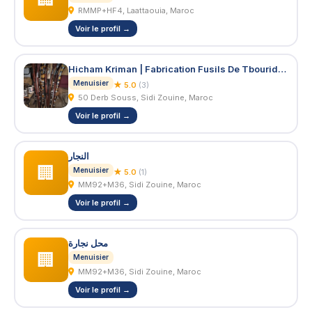
RMMP+HF4, Laattaouia, Maroc
Voir le profil →
Hicham Kriman | Fabrication Fusils De Tbourida, Menuiserie Et Forgeron
Menuisier
★ 5.0
(3)
50 Derb Souss, Sidi Zouine, Maroc
Voir le profil →
النجار
🏢
Menuisier
★ 5.0
(1)
MM92+M36, Sidi Zouine, Maroc
Voir le profil →
محل نجارة
🏢
Menuisier
MM92+M36, Sidi Zouine, Maroc
Voir le profil →