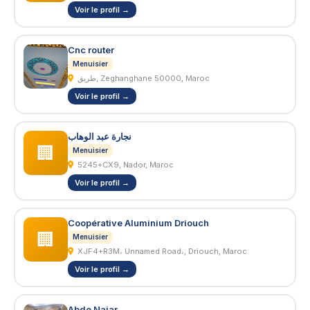
Voir le profil →
Cnc router
Menuisier
طريق, Zeghanghane 50000, Maroc
Voir le profil →
نجارة عبد الوهاب
🏢
Menuisier
5245+CX9, Nador, Maroc
Voir le profil →
Coopérative Aluminium Driouch
🏢
Menuisier
XJF4+R3M، Unnamed Road،, Driouch, Maroc
Voir le profil →
Abdo Najar