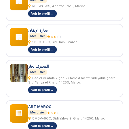
🏢
Menuisier
RHFW+8C9, Ahermoumou, Maroc
Voir le profil →
نجارة الإتقان
🏢
Menuisier
★ 5.0
(1)
58RC+GRC, Sidi Taibi, Maroc
Voir le profil →
المحترف نجار
Menuisier
Hae el ouahda 2 gpe 27 bolc d no 22 sidi yahia gharb
Sidi Yahya el Rharb, 14250, Maroc
Voir le profil →
ART MAROC
🏢
Menuisier
★ 5.0
(3)
8M6V+6QC, Sidi Yahya El Gharb 14250, Maroc
Voir le profil →