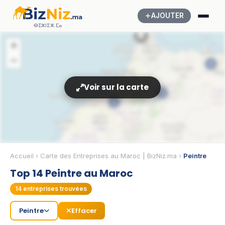
AJOUTER
ⴱⵉⵣⵏⵉⵣ.ⵎⴰ
🏢
+
−
4
Voir sur la carte
2
4
Accueil
›
Carte des Entreprises au Maroc | BizNiz.ma
›
Peintre
🏢
2
Top 14 Peintre au Maroc
14
entreprises trouvées
Peintre
Effacer