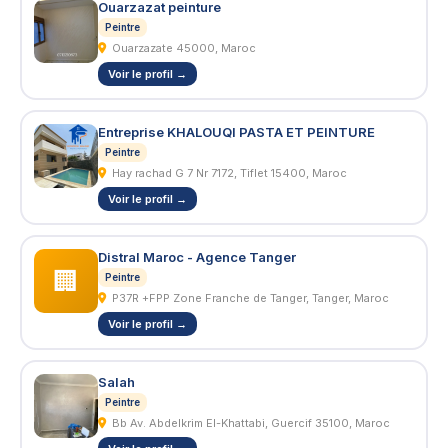
Ouarzazat peinture
Peintre
Ouarzazate 45000, Maroc
Voir le profil →
Entreprise KHALOUQI PASTA ET PEINTURE
Peintre
Hay rachad G 7 Nr 7172, Tiflet 15400, Maroc
Voir le profil →
Distral Maroc - Agence Tanger
🏢
Peintre
P37R +FPP Zone Franche de Tanger, Tanger, Maroc
Voir le profil →
Salah
Peintre
Bb Av. Abdelkrim El-Khattabi, Guercif 35100, Maroc