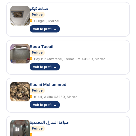
صباغة كيكو
Peintre
Guigou, Maroc
Voir le profil →
Reda Taouili
Peintre
Hay Bir Anzarane, Essaouira 44250, Maroc
Voir le profil →
Kasmi Mohammed
Peintre
n144, Aklim 63250, Maroc
Voir le profil →
صباغة المنازل المحمدية
Peintre