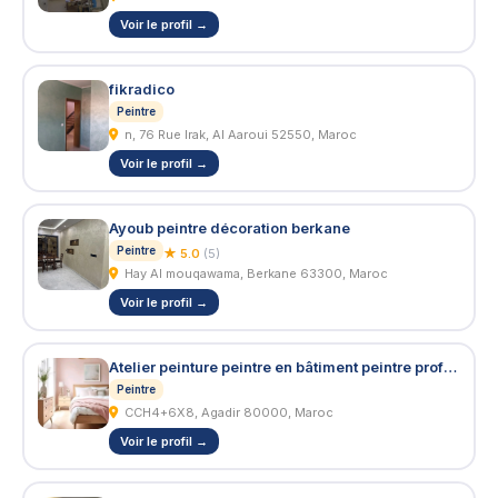
Voir le profil →
fikradico
Peintre
n, 76 Rue Irak, Al Aaroui 52550, Maroc
Voir le profil →
Ayoub peintre décoration berkane
Peintre
★ 5.0
(5)
Hay Al mouqawama, Berkane 63300, Maroc
Voir le profil →
Atelier peinture peintre en bâtiment peintre professionnel
Peintre
CCH4+6X8, Agadir 80000, Maroc
Voir le profil →