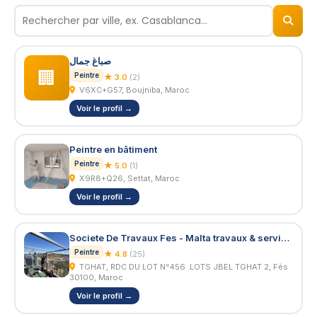
© 2026
BizNiz.ma
صباغ جمال
🏢
Peintre
★ 3.0
(2)
V6XC+G57, Boujniba, Maroc
Voir le profil →
Peintre en bâtiment
Peintre
★ 5.0
(1)
X9R8+Q26, Settat, Maroc
Voir le profil →
Societe De Travaux Fes - Malta travaux & services
Peintre
★ 4.8
(25)
TGHAT, RDC DU LOT N°456 .LOTS JBEL TGHAT 2, Fès
30100, Maroc
Voir le profil →