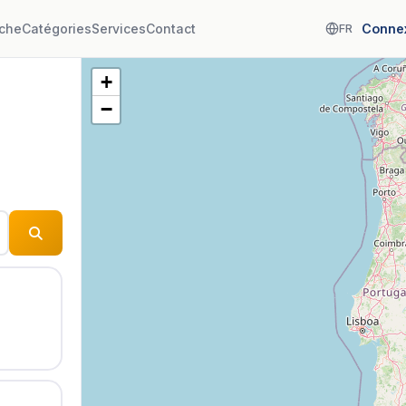
che
Catégories
Services
Contact
Conne
FR
+
−