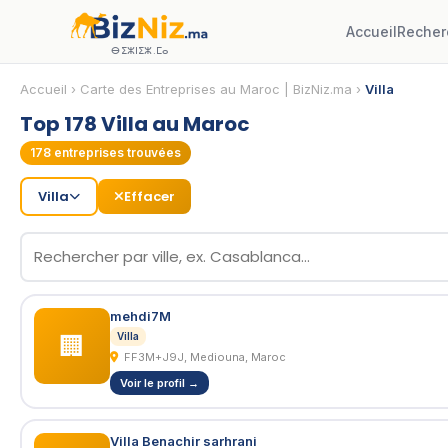
Accueil
Recher
ⴱⵉⵣⵏⵉⵣ.ⵎⴰ
Accueil
›
Carte des Entreprises au Maroc | BizNiz.ma
›
Villa
Top 178 Villa au Maroc
178
entreprises trouvées
Villa
Effacer
mehdi7M
Villa
🏢
FF3M+J9J, Mediouna, Maroc
Voir le profil →
Villa Benachir sarhrani