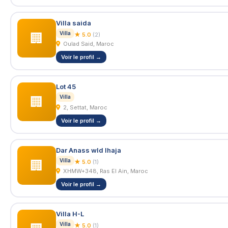
Villa saida
Villa
🏢
★ 5.0
(2)
Oulad Said, Maroc
Voir le profil →
Lot 45
Villa
🏢
2, Settat, Maroc
Voir le profil →
Dar Anass wld lhaja
Villa
🏢
★ 5.0
(1)
XHMW+348, Ras El Ain, Maroc
Voir le profil →
Villa H-L
Villa
★ 5.0
(1)