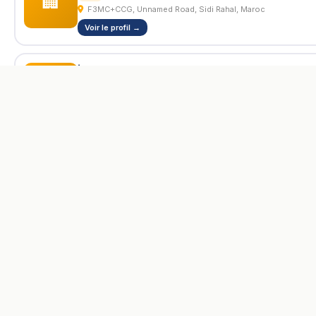
🏢
F3MC+CCG, Unnamed Road, Sidi Rahal, Maroc
Voir le profil →
برتوشنا
Villa
🏢
★ 5.0
(1)
F2GW+72W, Ave Berrchid, Sidi Rahal Chatai, Maroc
Voir le profil →
L'annuaire le plus complet du Maroc.
Mimo’s beach house
Trouvez restaurants, salons, hôtels,
Villa
🏢
réparateurs et bien plus encore.
F2HV+6QP Parc, Sidi Rahal, Maroc
Voir le profil →
🗺️ Explorer la carte
Villa half moon
Villa
🏢
F3G3+XPH lmharza sahil, La perle de, Sidi Rahal, Maroc
Voir le profil →