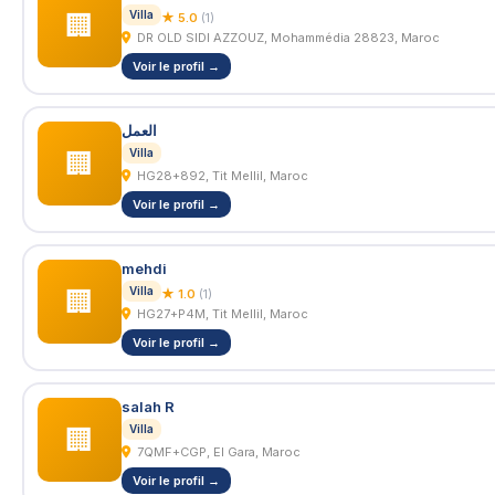
Villa
🏢
★ 5.0
(1)
DR OLD SIDI AZZOUZ, Mohammédia 28823, Maroc
Voir le profil →
العمل
Villa
🏢
HG28+892, Tit Mellil, Maroc
Voir le profil →
mehdi
Villa
🏢
★ 1.0
(1)
HG27+P4M, Tit Mellil, Maroc
Voir le profil →
salah R
Villa
🏢
7QMF+CGP, El Gara, Maroc
Voir le profil →