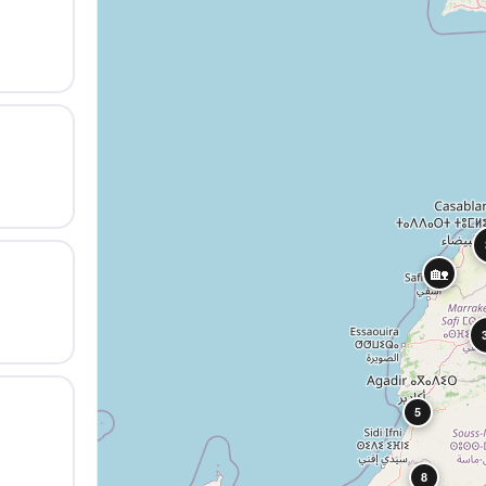
🏡
5
8