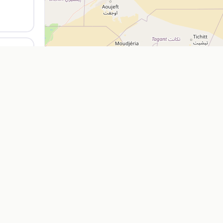
Explorer
Entreprise
Restaurants
Ajouter mon
Cafés
À propos
Location de voitures
Nos Servic
Pharmacies
Contact
Supermarchés
FAQ
Agences de voyage
Blog
Feuille de r