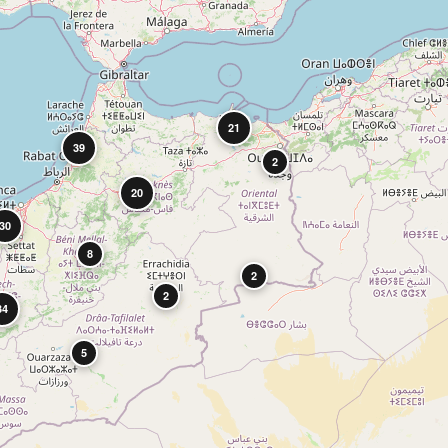
21
39
2
20
30
8
2
2
34
5