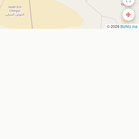
© 2026
BizNiz.ma
Nous contacter
Nador, Morocco
 entreprise
bizniz.ma
es
oute