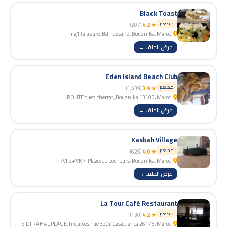
Black Toast
مطعم
(207)
★ 4.2
mg1 falazure, Bd hassan2, Bouznika, Maroc
عرض الملف →
Eden Island Beach Club
مطعم
(1,439)
★ 3.9
ROUTE oued cherrat, Bouznika 13100, Maroc
عرض الملف →
Kasbah Village
مطعم
(625)
★ 4.0
RVF2+VM4 Plage، de pêcheurs, Bouznika, Maroc
عرض الملف →
La Tour Café Restaurant
مطعم
(130)
★ 4.2
SIDI RAHAL PLAGE, firdawes, rue 320r, Casablanca 26175, Maroc