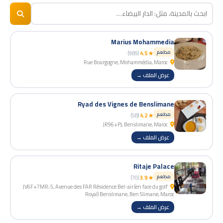
🏢
BizNiz.ma
© 2026
Marius Mohammedia
مطعم
(989)
★ 4.5
Rue Bourgogne, Mohammédia, Maroc
عرض الملف →
Ryad des Vignes de Benslimane
مطعم
(58)
★ 4.2
JR96+PJ, Benslimane, Maroc
عرض الملف →
Ritaje Palace
مطعم
(70)
★ 3.9
JV6F+7MR، 5, Avenue des FAR Résidence Bel-air (en face du golf
Royal) Benslimane, Ben Slimane, Maroc
عرض الملف →