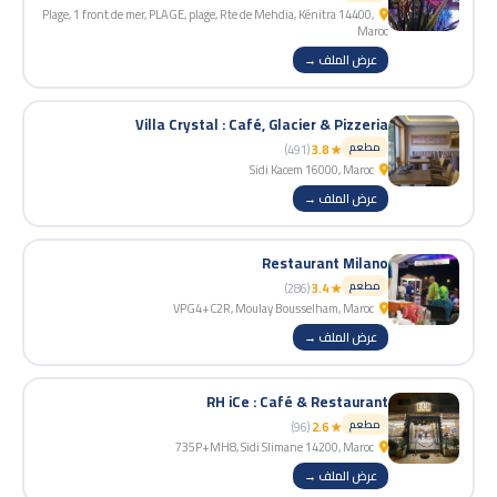
Plage, 1 front de mer, PLAGE, plage, Rte de Mehdia, Kénitra 14400,
Maroc
عرض الملف →
Villa Crystal : Café, Glacier & Pizzeria
مطعم
(491)
★ 3.8
Sidi Kacem 16000, Maroc
عرض الملف →
Restaurant Milano
مطعم
(286)
★ 3.4
VPG4+C2R, Moulay Bousselham, Maroc
عرض الملف →
RH iCe : Café & Restaurant
مطعم
(96)
★ 2.6
735P+MH8, Sidi Slimane 14200, Maroc
عرض الملف →