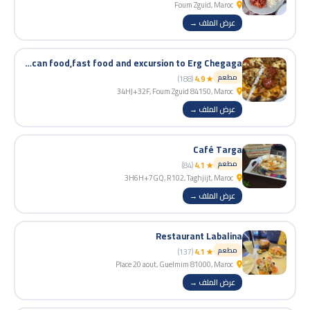
Foum Zguid, Maroc
عرض الملف →
Desert dream restaurant Moroccan food,fast food and excursion to Erg Chegaga
مطعم
(188)
★ 4.9
34HJ+32F, Foum Zguid 84150, Maroc
عرض الملف →
Café Targa
مطعم
(84)
★ 4.1
3H6H+7GQ, R102, Taghjijt, Maroc
عرض الملف →
Restaurant Labalina
مطعم
(137)
★ 4.1
Place 20 aout, Guelmim 81000, Maroc
عرض الملف →