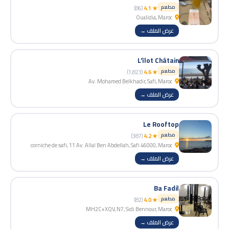
مطعم
(86)
★ 4.1
Oualidia, Maroc
عرض الملف →
L'îlot Châtain
مطعم
(1,823)
★ 4.6
Av. Mohamed Belkhadir, Safi, Maroc
عرض الملف →
Le Rooftop
مطعم
(387)
★ 4.2
corniche de safi, 11 Av. Allal Ben Abdellah, Safi 46000, Maroc
عرض الملف →
Ba Fadil
مطعم
(82)
★ 4.0
MH2C+XQV, N7, Sidi Bennour, Maroc
عرض الملف →