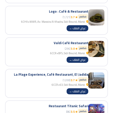
Logo : Café & Restaurant
مطعم
(1,721)
★ 3.7
6CHX+WWR, Av. Massira Al Khadra, Sidi Bouzid, Maroc
عرض الملف →
Valdi Café Restaurant
مطعم
(296)
★ 3.0
6CCR+8F5, Sidi Bouzid, Maroc
عرض الملف →
La Plage Experience, Café Restaurant, El Jadida
مطعم
(1,098)
★ 3.7
6CCR+63, Sidi Bouzid, Maroc
عرض الملف →
Restaurant Titanic Safari
مطعم
(86)
★ 3.5