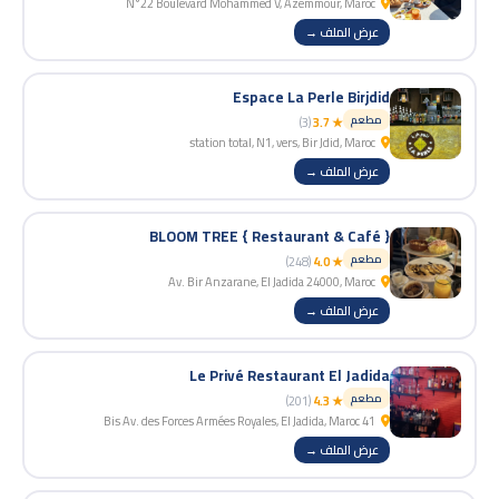
N°22 Boulevard Mohammed V, Azemmour, Maroc
عرض الملف →
Espace La Perle Birjdid
مطعم
(3)
★ 3.7
station total, N1, vers, Bir Jdid, Maroc
عرض الملف →
BLOOM TREE { Restaurant & Café }
مطعم
(248)
★ 4.0
Av. Bir Anzarane, El Jadida 24000, Maroc
عرض الملف →
Le Privé Restaurant El Jadida
مطعم
(201)
★ 4.3
41 Bis Av. des Forces Armées Royales, El Jadida, Maroc
عرض الملف →