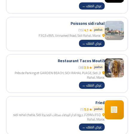
عرض الملف →
Poissons sidi rahal
مطعم
(19)
★ 4.1
F3G3+8V5, Unnamed Road, Sidi Rahal, Maroc
عرض الملف →
Restaurant Tacos Mouti3
مطعم
(38)
★ 3.9
3, Près de Parking et GARDEN BEACH, SIDI RAHAL PLAGE, Sidi
Rahal, Maroc
عرض الملف →
Fried
🏢
مطعم
(1)
★ 5.0
F29M+F5Q, جهة الدار البيضاء سطات المحيط sidi rahal chatia, Sidi
Rahal, Maroc
عرض الملف →