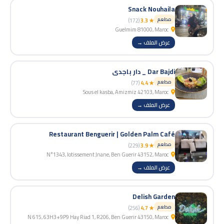
Snack Nouhaila
مطعم
(172)
★ 3.3
Guelmim 81000, Maroc
عرض الملف →
Dar Bajdi _ دار باجدي
مطعم
(77)
★ 4.4
Sous el kasba, Amizmiz 42103, Maroc
عرض الملف →
Restaurant Benguerir | Golden Palm Café
مطعم
(229)
★ 3.9
N°1343, lotissement Jnane, Ben Guerir 43152, Maroc
عرض الملف →
Delish Garden
مطعم
(256)
★ 4.7
N 615, 63H3+9P9 Hay Riad 1, R206, Ben Guerir 43150, Maroc