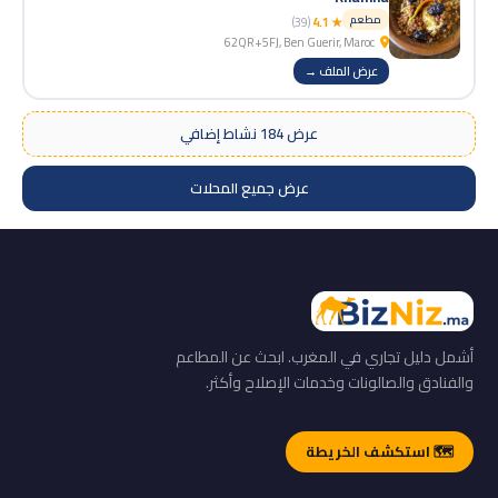
مطعم
(39)
★ 4.1
62QR+5FJ, Ben Guerir, Maroc
عرض الملف →
عرض 184 نشاط إضافي
عرض جميع المحلات
أشمل دليل تجاري في المغرب. ابحث عن المطاعم
والفنادق والصالونات وخدمات الإصلاح وأكثر.
🗺️ استكشف الخريطة