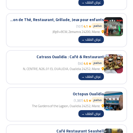
عرض الملف →
Espace Erraha : Café, Salon de Thé, Restaurant, Grillade, Jeux pour enfants
مطعم
(107)
★ 4.1
J8p9+8CW, Zemamra 24200, Maroc
عرض الملف →
Catrass Oualidia : Café & Restaurant
مطعم
(56)
★ 4.6
N, CENTRE, N26, 01 EL OUALIDIA, Oualidia 24252, Maroc
عرض الملف →
Octopus Oualidia
مطعم
(1,387)
★ 4.5
The Gardens of the Lagoon, Oualidia 24252, Maroc
عرض الملف →
Café Restaurant Seashell