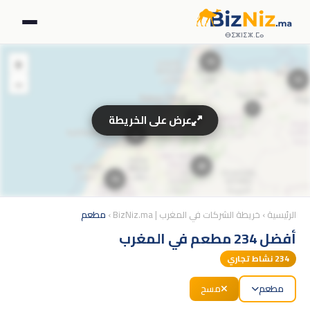
ⴱⵉⵣⵏⵉⵣ.ⵎⴰ
+
19
−
32
7
9
عرض على الخريطة
35
28
16
16
الرئيسية
›
خريطة الشركات في المغرب | BizNiz.ma
›
مطعم
6
18
أفضل 234 مطعم في المغرب
22
9
234
نشاط تجاري
14
مطعم
مسح