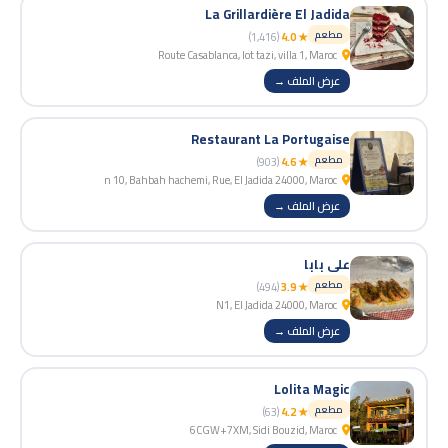
La Grillardière El Jadida
مطعم
(1,416)
★ 4.0
Route Casablanca, lot tazi, villa 1, Maroc
عرض الملف →
Restaurant La Portugaise
مطعم
(903)
★ 4.6
n 10, Bahbah hachemi, Rue, El Jadida 24000, Maroc
عرض الملف →
علي بابا
مطعم
(494)
★ 3.9
N1, El Jadida 24000, Maroc
عرض الملف →
Lolita Magic
مطعم
(63)
★ 4.2
6CGW+7XM, Sidi Bouzid, Maroc