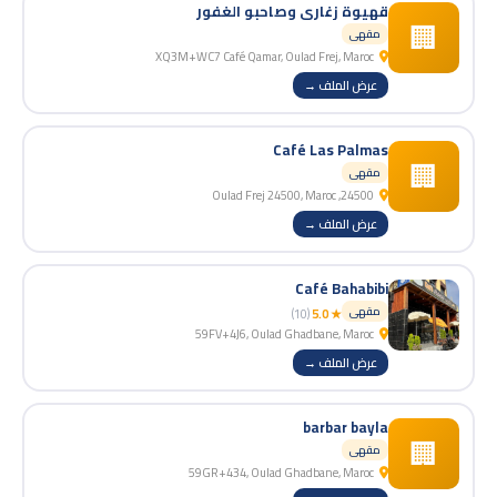
قهيوة زغاري وصاحبو الغفور
🏢
مقهى
XQ3M+WC7 Café Qamar, Oulad Frej, Maroc
عرض الملف →
Café Las Palmas
🏢
مقهى
24500, Oulad Frej 24500, Maroc
عرض الملف →
Café Bahabibi
مقهى
(10)
★ 5.0
59FV+4J6, Oulad Ghadbane, Maroc
عرض الملف →
barbar bayla
🏢
مقهى
59GR+434, Oulad Ghadbane, Maroc