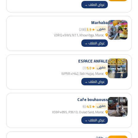
عرض الملف →
Marhaba
مقهى
(288)
★ 3.9
V3RQ+9WV, N11, Khouribga, Maroc
عرض الملف →
ESPACE ANFALE
مقهى
(7)
★ 5.0
WP9R+H42, Sidi Hajjaj, Maroc
عرض الملف →
Cafe bouhaouss
مقهى
(6)
★ 4.5
X59P+895, P3613, Oulad Said, Maroc
عرض الملف →