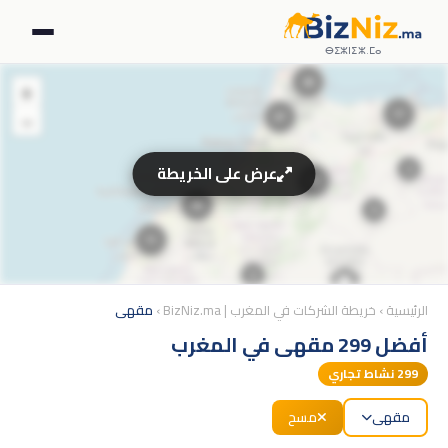
ⴱⵉⵣⵏⵉⵣ.ⵎⴰ
+
26
−
17
37
2
عرض على الخريطة
97
69
9
11
6
🏢
8
الرئيسية
›
خريطة الشركات في المغرب | BizNiz.ma
›
مقهى
أفضل 299 مقهى في المغرب
12
299
نشاط تجاري
4
مقهى
مسح