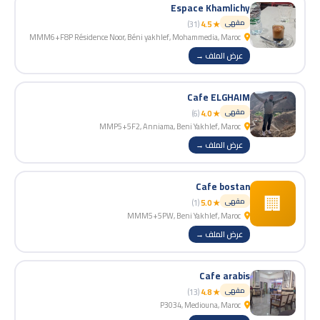
Espace Khamlichy
مقهى
(31)
★ 4.5
MMM6+F8P Résidence Noor, Béni yakhlef, Mohammedia, Maroc
عرض الملف →
Cafe ELGHAIM
مقهى
(6)
★ 4.0
MMP5+5F2, Anniama, Beni Yakhlef, Maroc
عرض الملف →
Cafe bostan
🏢
مقهى
(1)
★ 5.0
MMM5+5PW, Beni Yakhlef, Maroc
عرض الملف →
Cafe arabis
مقهى
(13)
★ 4.8
P3034, Mediouna, Maroc