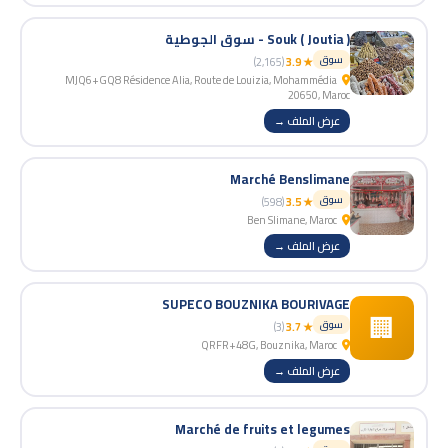
Souk ( Joutia ) - سوق الجوطية
سوق
(2,165)
★ 3.9
MJQ6+GQ8 Résidence Alia, Route de Louizia, Mohammédia
20650, Maroc
عرض الملف →
Marché Benslimane
سوق
(598)
★ 3.5
Ben Slimane, Maroc
عرض الملف →
SUPECO BOUZNIKA BOURIVAGE
🏢
سوق
(3)
★ 3.7
QRFR+48G, Bouznika, Maroc
عرض الملف →
Marché de fruits et legumes