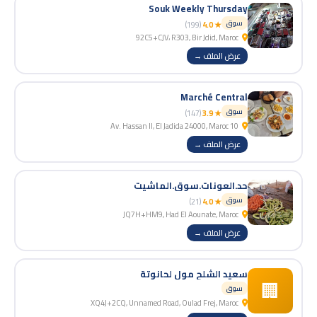
Souk Weekly Thursday
سوق
(199)
★ 4.0
92C5+CJV، R303, Bir Jdid, Maroc
عرض الملف →
Marché Central
سوق
(147)
★ 3.9
10 Av. Hassan II, El Jadida 24000, Maroc
عرض الملف →
حد.العونات.سوق.الماشيت
سوق
(21)
★ 4.0
JQ7H+HM9, Had El Aounate, Maroc
عرض الملف →
سعيد الشلح مول لحانوتة
🏢
سوق
XQ4J+2CQ, Unnamed Road, Oulad Frej, Maroc