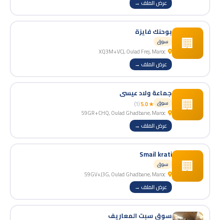
عرض الملف →
بوحنك فايزة
🏢
سوق
XQ3M+VCJ, Oulad Frej, Maroc
عرض الملف →
جماعة ولاد عيسى
🏢
سوق
(1)
★ 5.0
59GR+CHQ, Oulad Ghadbane, Maroc
عرض الملف →
Smail krati
🏢
سوق
59GV+J3G, Oulad Ghadbane, Maroc
عرض الملف →
سوق سبت المعاريف