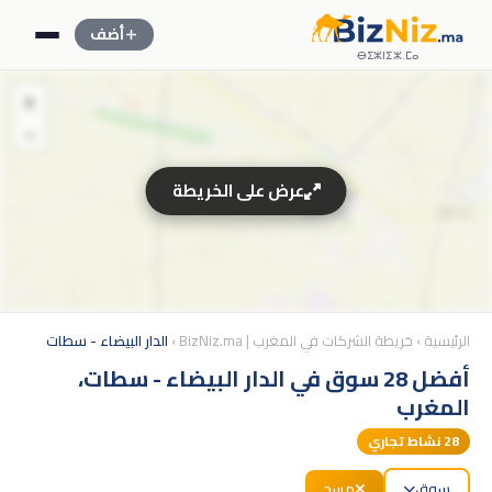
أضف
ⴱⵉⵣⵏⵉⵣ.ⵎⴰ
+
−
عرض على الخريطة
الرئيسية
›
خريطة الشركات في المغرب | BizNiz.ma
›
الدار البيضاء - سطات
أفضل 28 سوق في الدار البيضاء - سطات،
المغرب
28
نشاط تجاري
سوق
مسح