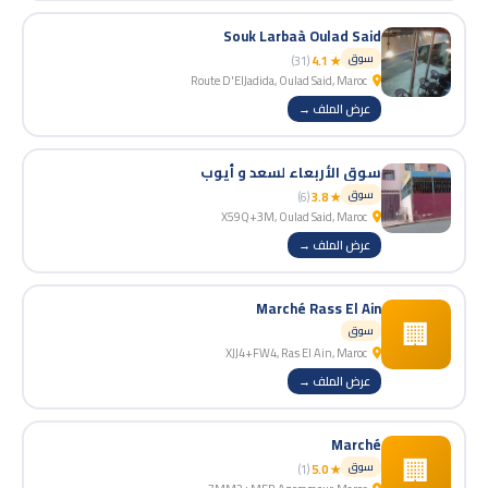
Souk Larbaà Oulad Said
سوق
(31)
★ 4.1
Route D'ElJadida, Oulad Said, Maroc
عرض الملف →
سوق الأربعاء لسعد و أيوب
سوق
(6)
★ 3.8
X59Q+3M, Oulad Said, Maroc
عرض الملف →
Marché Rass El Ain
🏢
سوق
XJJ4+FW4, Ras El Ain, Maroc
عرض الملف →
Marché
🏢
سوق
(1)
★ 5.0