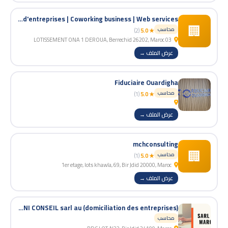
CENTRE DES AFFAIRISTES | Domiciliation d'entreprises | Création d'entreprises | Coworking business | Web services
🏢
محاسب
(2)
★ 5.0
03 LOTISSEMENT ONA 1 DEROUA, Berrechid 26202, Maroc
عرض الملف →
Fiduciaire Ouardigha
محاسب
(1)
★ 5.0
عرض الملف →
mchconsulting
🏢
محاسب
(1)
★ 5.0
1er etage, lots khawla, 69, Bir Jdid 20000, Maroc
عرض الملف →
STE ELANI CONSEIL sarl au (domiciliation des entreprises)
محاسب