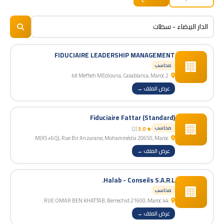
BizNiz.ma
© 2026
FIDUCIAIRE LEADERSHIP MANAGEMENT
🏢
محاسب
2 lot Mefteh MEdiouna, Casablanca, Maroc
عرض الملف →
Fiduciaire Fattar (Standard)
🏢
محاسب
(2)
★ 3.0
MJX5+6QJ, Rue Bir Anzarane, Mohammédia 20650, Maroc
عرض الملف →
Halab - Conseils S.A.R.L.
🏢
محاسب
44 RUE OMAR BEN KHATTAB, Berrechid 21600, Maroc
عرض الملف →