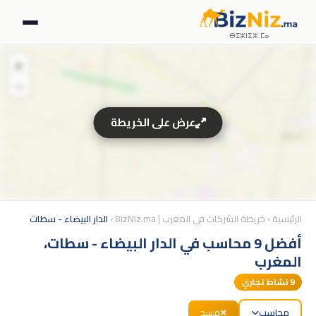
ⴱⵉⵣⵏⵉⵣ.ⵎⴰ
+
−
عرض على الخريطة
الرئيسية
›
خريطة الشركات في المغرب | BizNiz.ma
›
الدار البيضاء - سطات
أفضل 9 محاسب في الدار البيضاء - سطات،
المغرب
9
نشاط تجاري
محاسب
مسح