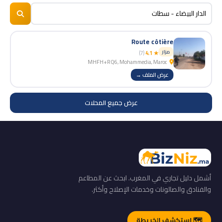
BizNiz.ma
© 2026
Route côtière
مزار
(7)
★ 4.1
MHFH+RQ6, Mohammedia, Maroc
عرض الملف →
عرض جميع المحلات
أشمل دليل تجاري في المغرب. ابحث عن المطاعم
والفنادق والصالونات وخدمات الإصلاح وأكثر.
🗺️ استكشف الخريطة