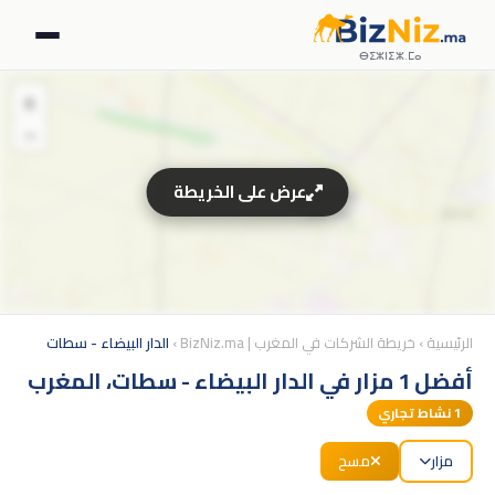
ⴱⵉⵣⵏⵉⵣ.ⵎⴰ
+
−
عرض على الخريطة
الرئيسية
›
خريطة الشركات في المغرب | BizNiz.ma
›
الدار البيضاء - سطات
أفضل 1 مزار في الدار البيضاء - سطات، المغرب
1
نشاط تجاري
مزار
مسح