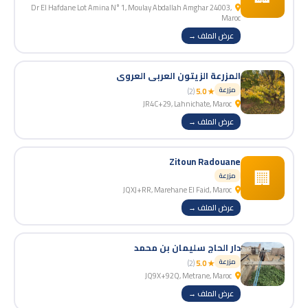
Dr El Hafdane Lot Amina N° 1, Moulay Abdallah Amghar 24003,
Maroc
عرض الملف →
المزرعة الزيتون العربي العروي
مزرعة
(2)
★ 5.0
JR4C+29, Lahnichate, Maroc
عرض الملف →
Zitoun Radouane
🏢
مزرعة
JQXJ+RR, Marehane El Faid, Maroc
عرض الملف →
دار الحاج سليمان بن محمد
مزرعة
(2)
★ 5.0
JQ9X+92Q, Metrane, Maroc
عرض الملف →