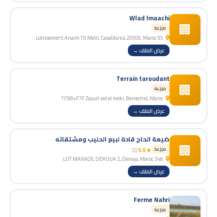
Wlad lmaachi
🏢
مزرعة
95 Lotissement Anaim Tit Melil, Casablanca 20500, Maroc
عرض الملف →
Terrain taroudant
🏢
مزرعة
7C98+F7F Zaouit sid el meki, Berrechid, Maroc
عرض الملف →
ضيعة الحاج قادة لبيع الحليب ومشتقاته
🏢
مزرعة
(2)
★ 5.0
346 LOT MANAZIL DEROUA 2, Deroua, Maroc
عرض الملف →
Ferme Nahri
مزرعة