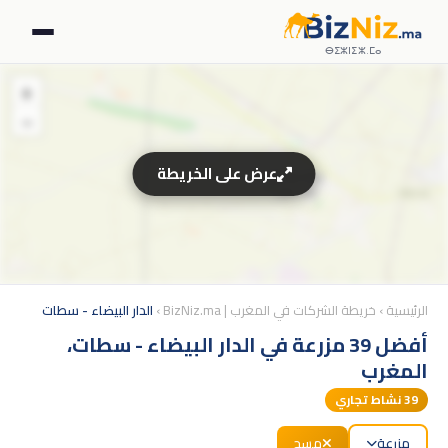
ⴱⵉⵣⵏⵉⵣ.ⵎⴰ
+
−
عرض على الخريطة
الرئيسية
›
خريطة الشركات في المغرب | BizNiz.ma
›
الدار البيضاء - سطات
أفضل 39 مزرعة في الدار البيضاء - سطات،
المغرب
39
نشاط تجاري
مزرعة
مسح