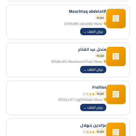
Mouchtaq abdelatif
🏢
مزرعة
JQH8+8M, Lakwidat, Maroc
عرض الملف →
منحل عبد الفتاح
🏢
مزرعة
MR48+W9, Marehane El Faid, Maroc
عرض الملف →
Fraitiss
🏢
مزرعة
(1)
★ 1.0
MQ42+W7, Laghelimate, Maroc
عرض الملف →
عزالدين بنهلال
🏢
مزرعة
(1)
★ 5.0