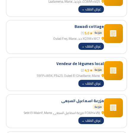
CCWM+4Q5، كرديد, Laatamena, Maroc
عرض الملف →
Bawadi cottage
🏢
مزرعة
(1)
★ 5.0
XQ3M+WC7 حد, Oulad Frej, Maroc
عرض الملف →
Vendeur de légumes local
🏢
مزرعة
(2)
★ 4.5
59FP+W9X, P3423, Ouled El Ghadbane, Maroc
عرض الملف →
مزرعة اسماعيل السبعي
🏢
مزرعة
FCWH+V9J مزرعة اسماعيل السبعي, Sebt El Maârif, Maroc
عرض الملف →