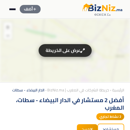
أضف
ⴱⵉⵣⵏⵉⵣ.ⵎⴰ
+
−
عرض على الخريطة
الرئيسية
›
خريطة الشركات في المغرب | BizNiz.ma
›
الدار البيضاء - سطات
أفضل 2 مستشار في الدار البيضاء - سطات،
المغرب
2
نشاط تجاري
مستشار
مسح