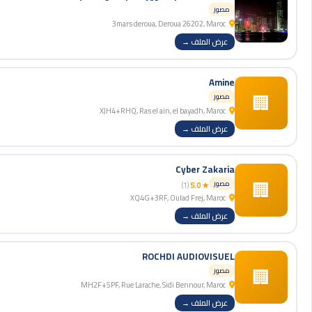
مصور
3mars deroua, Deroua 26202, Maroc
عرض الملف →
Amine
🏢
مصور
XJH4+RHQ, Ras el ain, el bayadh, Maroc
عرض الملف →
Cyber Zakaria
🏢
مصور
(1)
★ 5.0
XQ4G+3RF, Oulad Frej, Maroc
عرض الملف →
ROCHDI AUDIOVISUEL
🏢
مصور
MH2F+5PF, Rue Larache, Sidi Bennour, Maroc
عرض الملف →