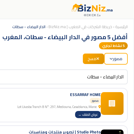
ⴱⵉⵣⵏⵉⵣ.ⵎⴰ
الرئيسية
›
خريطة الشركات في المغرب | BizNiz.ma
›
الدار البيضاء - سطات
أفضل 5 مصور في الدار البيضاء - سطات، المغرب
5
نشاط تجاري
مصور
مسح
ESSARRAF HOME
🏢
مصور
Lot Lkasba Tranch B N°: 297, Mediouna, Casablanca, Maroc
عرض الملف →
Studio Photo | تصوير منتجات ومناسبات