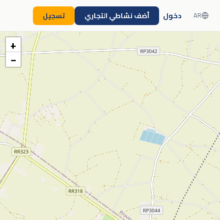
دخول
أضف نشاطي التجاري
تسجيل
AR
+
−