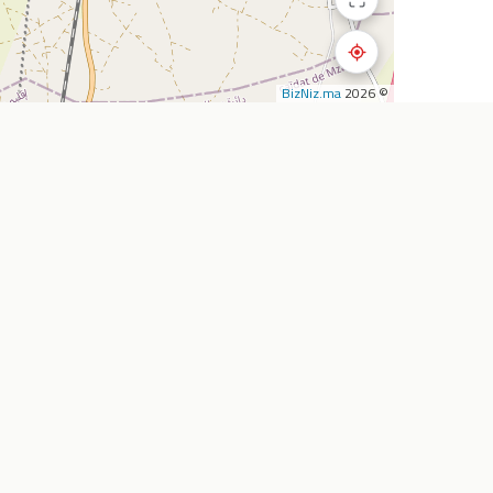
BizNiz.ma
© 2026
استكشف
الشركة
المطاعم
أضف نشاطي التجار
المقاهي
من نحن
تأجير السيارات
خدماتنا
الصيدليات
اتصل بنا
سوبرماركت
الأسئلة الشائعة
وكالات السفر
المدونة
خارطة الطريق