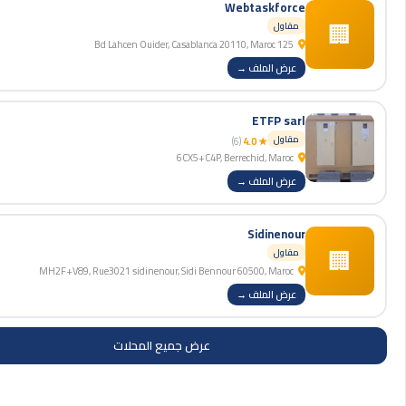
Webtaskforce
🏢
مقاول
125 Bd Lahcen Ouider, Casablanca 20110, Maroc
عرض الملف →
ETFP sarl
مقاول
(6)
★ 4.0
6CX5+C4P, Berrechid, Maroc
عرض الملف →
Sidinenour
🏢
مقاول
MH2F+V89, Rue3021 sidinenour, Sidi Bennour 60500, Maroc
عرض الملف →
عرض جميع المحلات