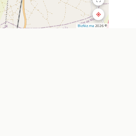
BizNiz.ma
© 2026
استكشف
الشركة
المطاعم
أضف نشاطي التجار
المقاهي
من نحن
تأجير السيارات
خدماتنا
الصيدليات
اتصل بنا
سوبرماركت
الأسئلة الشائعة
وكالات السفر
المدونة
خارطة الطريق