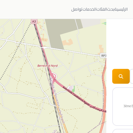
الرئيسية
بحث
الفئات
الخدمات
تواصل
3ème Etg, Résidence Amir Place Leclerc, AL ALAA ZAHAR، 77 Rue Abou Fariss &