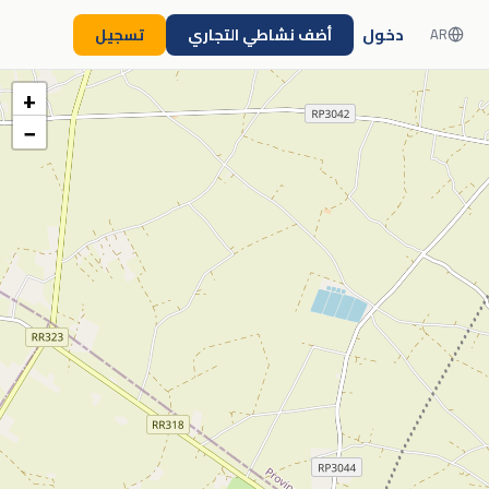
دخول
أضف نشاطي التجاري
تسجيل
AR
+
−