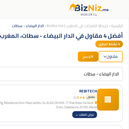
ⴱⵉⵣⵏⵉⵣ.ⵎⴰ
الرئيسية
›
خريطة الشركات في المغرب | BizNiz.ma
›
الدار البيضاء - سطات
أفضل 4 مقاول في الدار البيضاء - سطات، المغرب
4
نشاط تجاري
مقاول
مسح
REBITECH
🏢
مقاول
(5)
★ 3.4
Oisis, Casablanca 20100, Maroc
عرض الملف →