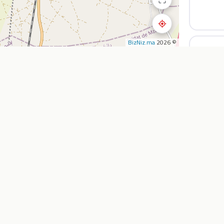
BizNiz.ma
© 2026
استكشف
الشركة
المطاعم
أضف نشاطي التجار
المقاهي
من نحن
تأجير السيارات
خدماتنا
الصيدليات
اتصل بنا
سوبرماركت
الأسئلة الشائعة
وكالات السفر
المدونة
خارطة الطريق