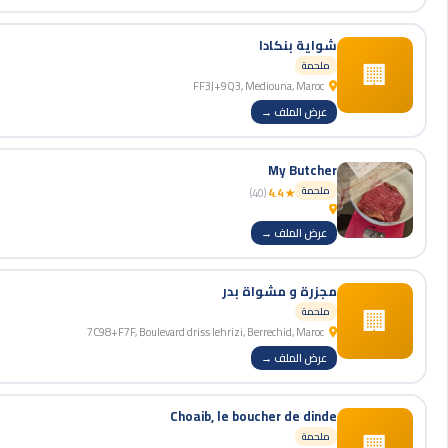
شواية بنكادا
🏢
ملحمة
FF3J+9Q3, Mediouna, Maroc
عرض الملف →
My Butcher
ملحمة
(40)
★ 4.4
عرض الملف →
مجزرة و مشواة بدر
🏢
ملحمة
7C98+F7F, Boulevard driss lehrizi, Berrechid, Maroc
عرض الملف →
Choaib, le boucher de dinde
🏢
ملحمة