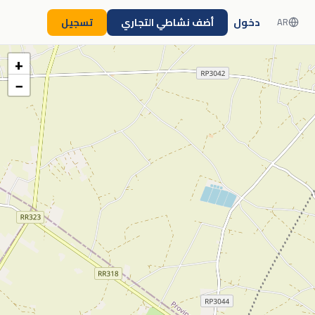
دخول
أضف نشاطي التجاري
تسجيل
AR
+
−