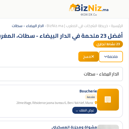
ⴱⵉⵣⵏⵉⵣ.ⵎⴰ
الرئيسية
›
خريطة الشركات في المغرب | BizNiz.ma
›
الدار البيضاء - سطات
أفضل 23 ملحمة في الدار البيضاء - سطات، المغرب
23
نشاط تجاري
ملحمة
مسح
Boucherie
🏢
ملحمة
2ème étage, Résidence jasma bureau 6, Beni Yakhlef, Maroc
عرض الملف →
مشواة ومجزرة المسكيني