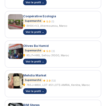
Voir le profil →
Coopérative Ecologia
Supermarché
★ 5.0
(1)
RH9X+V3, Ahermoumou, Maroc
Voir le profil →
Olives Ba Hamid
Supermarché
★ 5.0
(3)
R5J7+HR8, Sefrou 31000, Maroc
Voir le profil →
Mehdia Market
Supermarché
★ 3.9
(13)
785J+M8X, LOT 451 LOTS AMRIA, Kenitra, Maroc
Voir le profil →
BIM Stores