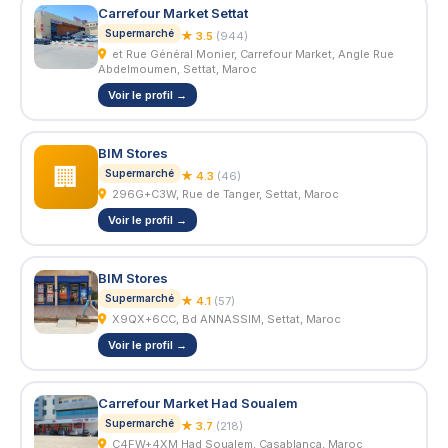
Carrefour Market Settat
Supermarché
★ 3.5
(944)
et Rue Général Monier, Carrefour Market, Angle Rue
Abdelmoumen, Settat, Maroc
Voir le profil →
BIM Stores
🏢
Supermarché
★ 4.3
(46)
296G+C3W, Rue de Tanger, Settat, Maroc
Voir le profil →
BIM Stores
Supermarché
★ 4.1
(57)
X9QX+6CC, Bd ANNASSIM, Settat, Maroc
Voir le profil →
Carrefour Market Had Soualem
Supermarché
★ 3.7
(218)
C4FW+4XM Had Soualem, Casablanca, Maroc