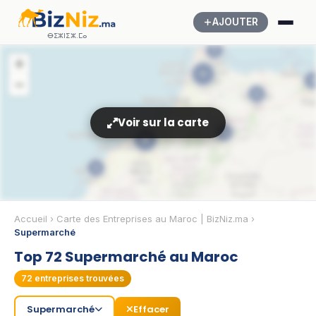
AJOUTER
ⴱⵉⵣⵏⵉⵣ.ⵎⴰ
2
+
11
2
−
5
Voir sur la carte
8
33
3
3
Accueil
›
Carte des Entreprises au Maroc | BizNiz.ma
›
Supermarché
Top 72 Supermarché au Maroc
5
72
entreprises trouvées
Supermarché
Effacer