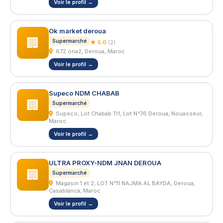
Voir le profil →
Ok market deroua
🏢
Supermarché
★ 5.0
(2)
672 ona2, Deroua, Maroc
Voir le profil →
Supeco NDM CHABAB
🏢
Supermarché
Supeco, Lot Chabab Tr1, Lot N°76 Deroua, Nouasseur,
Maroc
Voir le profil →
ULTRA PROXY-NDM JNAN DEROUA
🏢
Supermarché
Magasin 1 et 2, LOT N°11 NAJMA AL BAYDA, Deroua,
Casablanca, Maroc
Voir le profil →