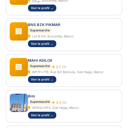
بورڤاج, Bouznika, Maroc
Voir le profil →
BNS BZK PIKMAR
🏢
Supermarché
Lot N 64, Bouznika, Maroc
Voir le profil →
MAHI ADILOX
🏢
Supermarché
★ 3.7
(3)
WP7P+778, Rue Ibn Batouta, Sidi Hajjaj, Maroc
Voir le profil →
Bim
Supermarché
★ 4.3
(8)
WP6Q+HP4, Sidi Hajjaj, Maroc
Voir le profil →