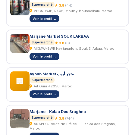
Supermarché
★ 3.8
(44)
VPG5+WJH, R406, Moulay-Bousselham, Maroc
Voir le profil →
Marjane Market SOUK LARBAA
Supermarché
★ 3.8
(6)
MXMW+8WR Hay taqadom, Souk El Arbaa, Maroc
Voir le profil →
Ayoub Market متجر أيوب
🏢
Supermarché
Ait Ourir 42050, Maroc
Voir le profil →
Marjane - Kelaa Des Sraghna
Supermarché
★ 3.8
(744)
ANAPEC، Route N8 Prê de l, El Kelaa des Sraghna,
Maroc