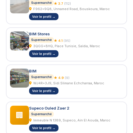
Supermarché
★ 3.7
(112)
F962+9Q8, Unnamed Road, Bouskoura, Maroc
Voir le profil →
BIM Stores
Supermarché
★ 4.1
(95)
3QGG+8HQ, Place Tunisie, Saïdia, Maroc
Voir le profil →
BIM
Supermarché
★ 4.9
(9)
WJ4R+3J9, Sidi Slimane Echcharraa, Maroc
Voir le profil →
Supeco Ouled Zaer 2
🏢
Supermarché
Immeuble N 1389, Supeco, Ain El Aouda, Maroc
Voir le profil →