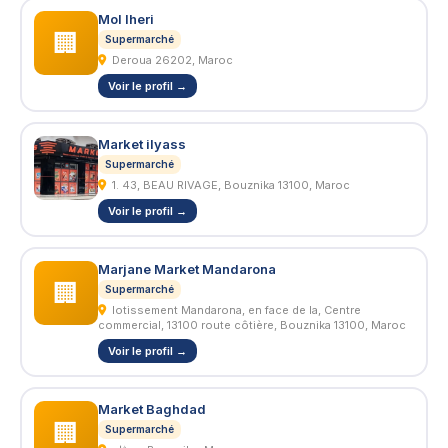
Mol lheri
🏢
Supermarché
Deroua 26202, Maroc
Voir le profil →
Market ilyass
Supermarché
1. 43, BEAU RIVAGE, Bouznika 13100, Maroc
Voir le profil →
Marjane Market Mandarona
🏢
Supermarché
lotissement Mandarona, en face de la, Centre
commercial, 13100 route côtière, Bouznika 13100, Maroc
Voir le profil →
Market Baghdad
🏢
Supermarché