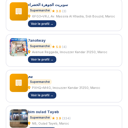
سوبريت الجوهرة الخضراء
🏢
Supermarché
★ 3.0
(3)
6FG3+VRJ, Av. Massira Al Khadra, Sidi Bouzid, Maroc
Voir le profil →
7anotway
Supermarché
★ 5.0
(4)
Avenue Reggada, Imouzzer Kandar 31250, Maroc
Voir le profil →
بيم
🏢
Supermarché
PXHQ+M4G, Imouzzer Kandar 31250, Maroc
Voir le profil →
bim oulad Tayeb
Supermarché
★ 3.9
(334)
N8, Oulad Tayeb, Maroc