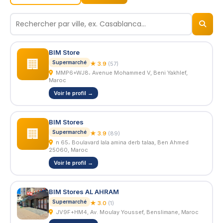
© 2026
BizNiz.ma
BIM Store
🏢
Supermarché
★ 3.9
(57)
MMP6+WJ8، Avenue Mohammed V, Beni Yakhlef,
Maroc
Voir le profil →
BIM Stores
🏢
Supermarché
★ 3.9
(89)
n 65، Boulavard lala amina derb talaa, Ben Ahmed
25060, Maroc
Voir le profil →
BIM Stores AL AHRAM
Supermarché
★ 3.0
(1)
JV9F+HM4, Av. Moulay Youssef, Benslimane, Maroc