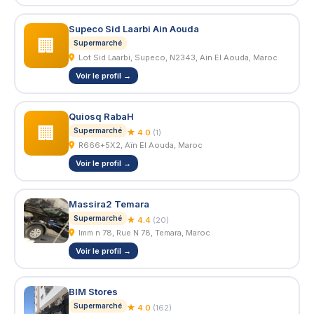
Supeco Sid Laarbi Ain Aouda
🏢
Supermarché
Lot Sid Laarbi, Supeco, N2343, Ain El Aouda, Maroc
Voir le profil →
Quiosq RabaH
🏢
Supermarché
★ 4.0
(1)
R666+5X2, Aïn El Aouda, Maroc
Voir le profil →
Massira2 Temara
Supermarché
★ 4.4
(20)
Imm n 78, Rue N 78, Temara, Maroc
Voir le profil →
BIM Stores
Supermarché
★ 4.0
(162)