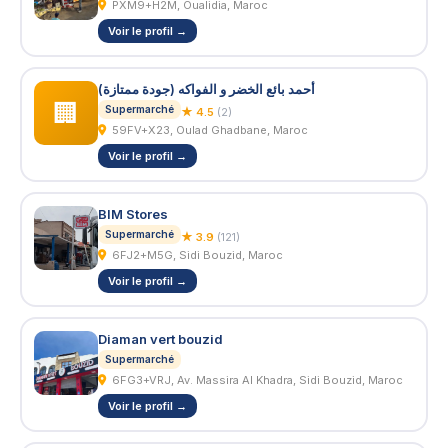
PXM9+H2M, Oualidia, Maroc
Voir le profil →
أحمد بائع الخضر و الفواكه (جودة ممتازة)
🏢
Supermarché
★ 4.5
(2)
59FV+X23, Oulad Ghadbane, Maroc
Voir le profil →
BIM Stores
Supermarché
★ 3.9
(121)
6FJ2+M5G, Sidi Bouzid, Maroc
Voir le profil →
Diaman vert bouzid
Supermarché
6FG3+VRJ, Av. Massira Al Khadra, Sidi Bouzid, Maroc
Voir le profil →