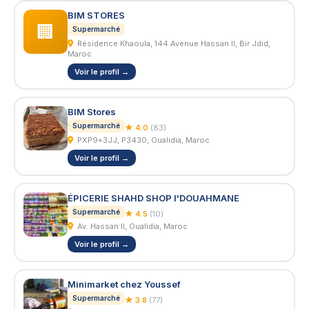
BIM STORES
🏢
Supermarché
Résidence Khaoula, 144 Avenue Hassan II, Bir Jdid,
Maroc
Voir le profil →
BIM Stores
Supermarché
★ 4.0
(83)
PXP9+3JJ, P3430, Oualidia, Maroc
Voir le profil →
ÉPICERIE SHAHD SHOP I'DOUAHMANE
Supermarché
★ 4.5
(10)
Av. Hassan II, Oualidia, Maroc
Voir le profil →
Minimarket chez Youssef
Supermarché
★ 3.8
(77)